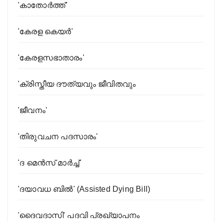
'കാതോര്‍ത്ത്'
'കേരള കെയര്‍'
'കേരളസഭാതാരം'
'ക്രിസ്തീയ ദൗത്യവും ജീവിതവും
'ജീവനം'
'തിരുവചന പദസാരം'
'ദ മെൻസ് മാർച്ച്'
'ദയാവധ ബിൽ' (Assisted Dying Bill)
'ദൈവദാസി' പദവി പ്രഖ്യാപനം