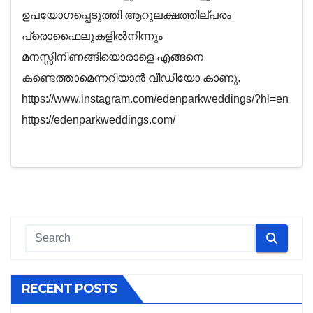
ഉപയോഗപ്പെടുത്തി ആറുലക്ഷത്തില്പരം
പ്രൊഫൈലുകളിൽനിന്നും
മനസ്സിനിണങ്ങിയൊരാളെ എങ്ങനെ
കണ്ടെത്താമെന്നറിയാൻ വീഡിയോ കാണു.
https://www.instagram.com/edenparkweddings/?hl=en
https://edenparkweddings.com/
RECENT POSTS