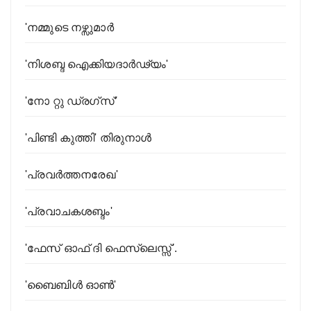
'നമ്മുടെ നഴ്സുമാർ
'നിശബ്ദ ഐക്കിയദാർഢ്യം'
'നോ റ്റു ഡ്രഗ്സ്’
'പിണ്ടി കുത്തി' തിരുനാള്‍
'പ്രവര്‍ത്തനരേഖ'
'പ്രവാചകശബ്ദം'
'ഫേസ് ഓഫ് ദി ഫെസ്‌ലെസ്സ്'.
'ബൈബിൾ ഓൺ'