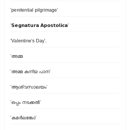
'penitential pilgrimage'
'𝗦𝗲𝗴𝗻𝗮𝘁𝘂𝗿𝗮 𝗔𝗽𝗼𝘀𝘁𝗼𝗹𝗶𝗰𝗮'
'Valentine's Day'.
'അമ്മ
'അമ്മ കന്യ പാന'
'ആശ്വസാലയം'
'ഒപ്പം നടക്കൽ'
'കമര്‍ലങ്കോ'