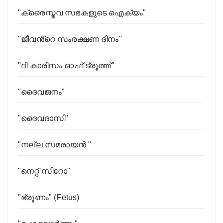
"ക്രൈസ്തവ സഭകളുടെ ഐക്യം"
"ജീവൻ്റെ സംരക്ഷണ ദിനം''
"ദി കാരിസം ഓഫ് ട്രൂത്ത്"
"ദൈവജനം"
"ദൈവദാസി"
"നല്ല സമരായന്‍ "
"നെറ്റ് സീറോ"
"ഭ്രൂണം" (Fetus)