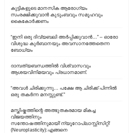
കുട്ടികളുടെ മാനസിക ആരോഗ്യം
സംരക്ഷിക്കുവാൻ കുടുംബവും സമൂഹവും
കൈകോർക്കണം
“ഇനി ഒരു ദിവ്യബലി അർപ്പിക്കുവാൻ…” – ഓരോ
വിശുദ്ധ കുർബാനയും അവസാനത്തേതെന്ന
ബോധ്യം
ദാമ്പത്യബന്ധത്തിൽ വിശ്വാസവും
ആശയവിനിമയവും പ്രധാനമാണ്.
“അവൾ ചിരിക്കുന്നു… പക്ഷേ ആ ചിരിക്ക് പിന്നിൽ
ഒരു തകർന്ന മനസ്സുണ്ട്.”
മസ്തിഷ്കത്തിന്റെ അത്ഭുതകരമായ മികച്ച
വിജയത്തിനും
സന്തോഷത്തിനുമായി’ന്യൂറോപ്ലാസ്റ്റിസിറ്റി’
(Neuroplasticity):എങ്ങനെ