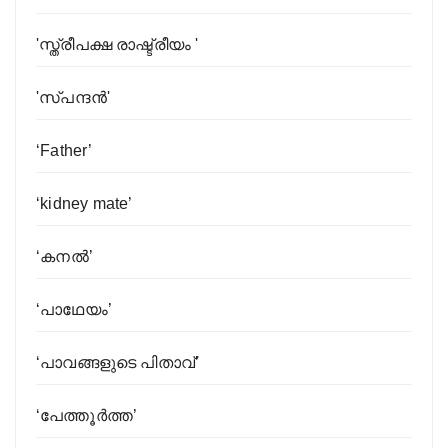
'സ്ത്രീപക്ഷ രാഷ്ട്രീയം '
'സ്പന്ദൻ'
‘Father’
‘kidney mate’
‘കനൽ’
‘പാ​ഥേ​യം’
‘പാവങ്ങളുടെ പിതാവ്’
‘പേത്തൂര്‍ത്ത’