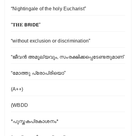
“Nightingale of the holy Eucharist”
“𝐓𝐇𝐄 𝗕𝗥𝗜𝗗𝗘”
“without exclusion or discrimination”
“ജീവന്‍ അമൂല്യവും, സംരക്ഷിക്കപ്പെടേണ്ടതുമാണ്
“മോത്തു പ്രോപ്രിയൊ”
(A++)
(WBDD
*പുസ്തകപ്രകാശനം*