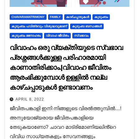
CHAVARAMATRIMONY
FAMILY
കാഴ്ചപ്പാടുകൾ
കുടുംബം
കുടുംബം പവിത്രവും വിശുദ്ധവുമാണ്
കുടുംബ ബന്ധങ്ങൾ
കുടുംബം മനോഹരം
വിവാഹ ജീവിതം
സ്വഭാവം
വിവാഹം ഒരു വ്യക്തിയുടെ സ്വഭാവ
പ്രശ്നങ്ങൾക്കുള്ള പരിഹാരമായി
കാണാതിരിക്കാം.|വിവാഹ ജീവിതം
ആരംഭിക്കുമ്പോൾ ഉള്ളിൽ നല്ല
കാഴ്ചപ്പാടുകൾ ഉണ്ടാവണം
APRIL 8, 2022
ജീവിതപങ്കാളി ഇനി നിങ്ങളുടെ വിരൽത്തുമ്പിൽ…!
അനുയോജ്യരായ ജീവിതപങ്കാളിയെ
തേടുകയാണോ? ചാവറ മാട്രിമോണിയലിൻ്റെ
വിവിധ സാധ്യതകളും സേവനങ്ങളും