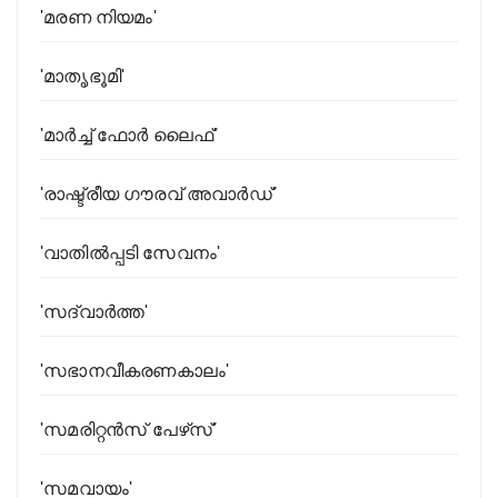
'മരണ നിയമം'
'മാതൃഭൂമി'
'മാർച്ച് ഫോർ ലൈഫ്'
'രാഷ്ട്രീയ ഗൗരവ് അവാര്‍ഡ്'
'വാതിൽപ്പടി സേവനം'
'സദ്‌വാര്‍ത്ത'
'സഭാനവീകരണകാലം'
'സമരിറ്റൻസ് പേഴ്‌സ്'
'സമവായം'