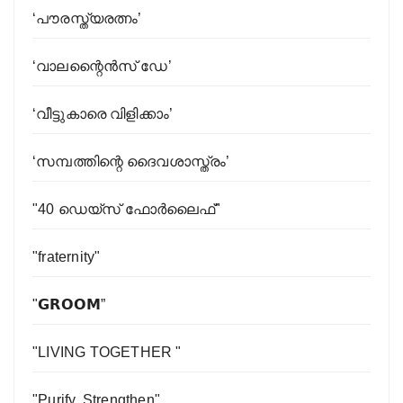
‘പൗരസ്ത്യരത്നം’
‘വാലന്റൈന്‍സ്‌ ഡേ’
‘വീട്ടുകാരെ വിളിക്കാം’
‘സമ്പത്തിന്റെ ദൈവശാസ്ത്രം’
"40 ഡെയ്സ് ഫോര്‍ലൈഫ്"
"fraternity"
"𝗚𝗥𝗢𝗢𝗠”
"LIVING TOGETHER "
"Purify, Strengthen"