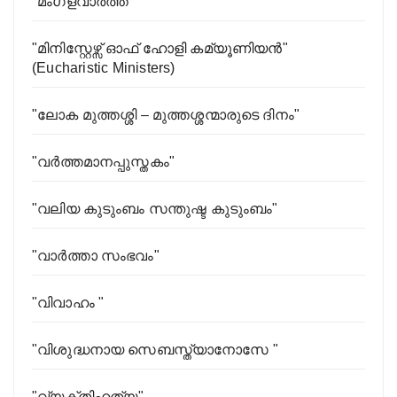
"മംഗളവാർത്ത "
"മിനിസ്റ്റേഴ്സ് ഓഫ് ഹോളി കമ്യൂണിയൻ"
(Eucharistic Ministers)
"ലോക മുത്തശ്ശി – മുത്തശ്ശന്മാരുടെ ദിനം"
"വർത്തമാനപ്പുസ്തകം"
"വലിയ കുടുംബം സന്തുഷ്ട കുടുംബം"
"വാർത്താ സംഭവം"
"വിവാഹം "
"വിശുദ്ധനായ സെബസ്ത്യാനോസേ "
"വ്യക്തിഹത്യ"