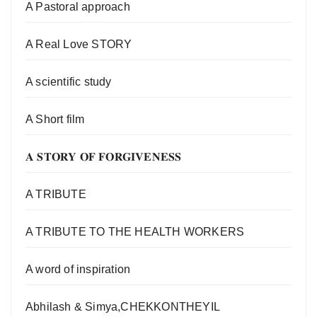
A Pastoral approach
A Real Love STORY
A scientific study
A Short film
𝐀 𝐒𝐓𝐎𝐑𝐘 𝐎𝐅 𝐅𝐎𝐑𝐆𝐈𝐕𝐄𝐍𝐄𝐒𝐒
A TRIBUTE
A TRIBUTE TO THE HEALTH WORKERS
A word of inspiration
Abhilash & Simya,CHEKKONTHEYIL