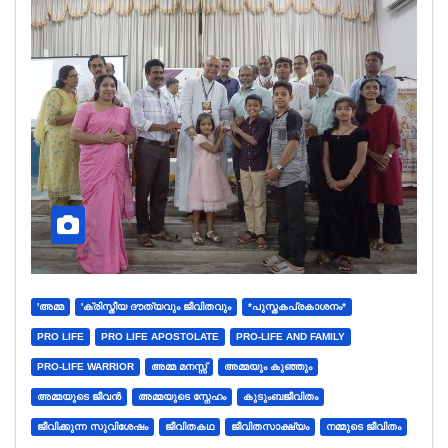
'അമ്മ
'ക്രിസ്തീയ ദൗത്യവും ജീവിതവും
*പുസ്തകപ്രകാശനം*
PRO LIFE
PRO LIFE APOSTOLATE
PRO-LIFE AND FAMILY
PRO-LIFE WARRIOR
അമ്മ മനസ്സ്
അമ്മയും കുഞ്ഞും
അമ്മയുടെ ജീവന്‍
അമ്മയുടെ സ്നേഹം
കുടുംബജീവിതം
ജീവിക്കുന്ന സുവിശേഷം
ജീവിതകഥ
ജീവിതസാക്ഷ്യം
നമ്മുടെ ജീവിതം