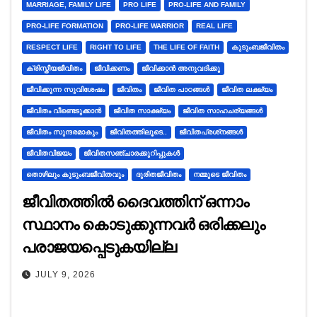
MARRIAGE, FAMILY LIFE
PRO LIFE
PRO-LIFE AND FAMILY
PRO-LIFE FORMATION
PRO-LIFE WARRIOR
REAL LIFE
RESPECT LIFE
RIGHT TO LIFE
THE LIFE OF FAITH
കുടുംബജീവിതം
ക്രിസ്തീയജീവിതം
ജീവിക്കണം
ജീവിക്കാൻ അനുവദിക്കൂ
ജീവിക്കുന്ന സുവിശേഷം
ജീവിതം
ജീവിത പാഠങ്ങൾ
ജീവിത ലക്ഷ്യം
ജീവിതം വീണ്ടെടുക്കാൻ
ജീവിത സാക്ഷ്യം
ജീവിത സാഹചര്യങ്ങൾ
ജീവിതം സുന്ദരമാകും
ജീവിതത്തിലൂടെ..
ജീവിതപ്രശ്‌നങ്ങള്‍
ജീവിതവിജയം
ജീവിതസഞ്ചാരക്കുറിപ്പുകൾ
തൊഴിലും കുടുംബജീവിതവും
ദുരിതജീവിതം
നമ്മുടെ ജീവിതം
ജീവിതത്തില്‍ ദൈവത്തിന് ഒന്നാം
സ്ഥാനം കൊടുക്കുന്നവര്‍ ഒരിക്കലും
പരാജയപ്പെടുകയില്ല
JULY 9, 2026