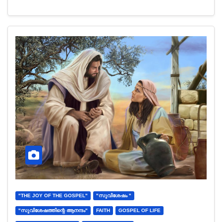
"THE JOY OF THE GOSPEL"
"സുവിശേഷം "
"സുവിശേഷത്തിന്റെ ആനന്ദം"
FAITH
GOSPEL OF LIFE