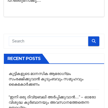
പറഞ്ഞുനോക്കൂ;…
RECENT POSTS
കുട്ടികളുടെ മാനസിക ആരോഗ്യം
സംരക്ഷിക്കുവാൻ കുടുംബവും സമൂഹവും
കൈകോർക്കണം
“ഇനി ഒരു ദിവ്യബലി അർപ്പിക്കുവാൻ…” – ഓരോ
വിശുദ്ധ കുർബാനയും അവസാനത്തേതെന്ന
ബോധ്യം