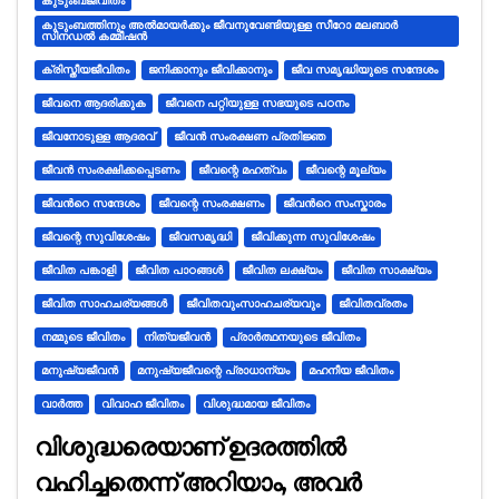
കുടുംബജീവിതം
കുടുംബത്തിനും അൽമായർക്കും ജീവനുവേണ്ടിയുള്ള സീറോ മലബാർ
സിനഡൽ കമ്മീഷൻ
ക്രിസ്തീയജീവിതം
ജനിക്കാനും ജീവിക്കാനും
ജീവ സമൃദ്ധിയുടെ സന്ദേശം
ജീവനെ ആദരിക്കുക
ജീവനെ പറ്റിയുള്ള സഭയുടെ പഠനം
ജീവനോടുള്ള ആദരവ്
ജീവൻ സംരക്ഷണ പ്രതിജ്ഞ
ജീവൻ സംരക്ഷിക്കപ്പെടണം
ജീവന്റെ മഹത്വം
ജീവന്റെ മൂല്യം
ജീവന്‍റെ സന്ദേശം
ജീവന്റെ സംരക്ഷണം
ജീവന്‍റെ സംസ്കാരം
ജീവന്റെ സുവിശേഷം
ജീവസമൃദ്ധി
ജീവിക്കുന്ന സുവിശേഷം
ജീവിത പങ്കാളി
ജീവിത പാഠങ്ങൾ
ജീവിത ലക്ഷ്യം
ജീവിത സാക്ഷ്യം
ജീവിത സാഹചര്യങ്ങൾ
ജീവിതവുംസാഹചര്യവും
ജീവിതവ്രതം
നമ്മുടെ ജീവിതം
നിത്യജീവൻ
പ്രാർത്ഥനയുടെ ജീവിതം
മനുഷ്യജീവൻ
മനുഷ്യജീവന്റെ പ്രാധാന്യം
മഹനീയ ജീവിതം
വാർത്ത
വിവാഹ ജീവിതം
വിശുദ്ധമായ ജീവിതം
വിശുദ്ധരെയാണ് ഉദരത്തില്‍
വഹിച്ചതെന്ന് അറിയാം, അവര്‍