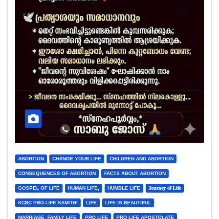
ABORTION
CHANGE YOUR LIFE
CHILDREN AND ABORTION
CONSEQUENCES OF ABORTION
FACTS ABOUT ABORTION
GOSPEL OF LIFE
HUMAN LIFE,
HUMBLE LIFE
𝐉𝐨𝐮𝐫𝐧𝐞𝐲 𝐨𝐟 𝐋𝐢𝐟𝐞
KCBC PRO-LIFE SAMITHI
LIFE
LIFE IS BEAUTIFUL
MARRIAGE, FAMILY LIFE
PRO LIFE
PRO LIFE APOSTOLATE