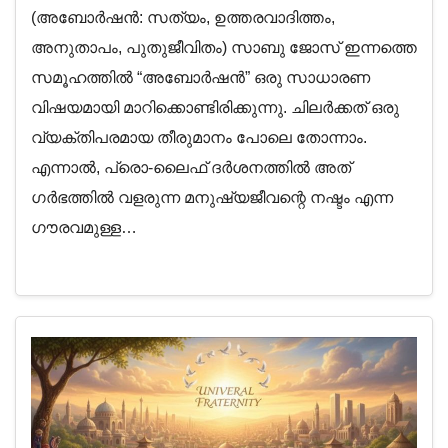
(അബോർഷൻ: സത്യം, ഉത്തരവാദിത്തം,
അനുതാപം, പുതുജീവിതം) സാബു ജോസ് ഇന്നത്തെ
സമൂഹത്തിൽ “അബോർഷൻ” ഒരു സാധാരണ
വിഷയമായി മാറിക്കൊണ്ടിരിക്കുന്നു. ചിലർക്കത് ഒരു
വ്യക്തിപരമായ തീരുമാനം പോലെ തോന്നാം.
എന്നാൽ, പ്രൊ-ലൈഫ് ദർശനത്തിൽ അത്
ഗർഭത്തിൽ വളരുന്ന മനുഷ്യജീവന്റെ നഷ്ടം എന്ന
ഗൗരവമുള്ള…