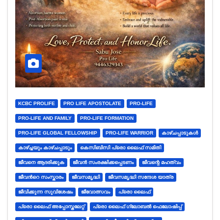
KCBC PROLIFE
PRO LIFE APOSTOLATE
PRO-LIFE
PRO-LIFE AND FAMILY
PRO-LIFE FORMATION
PRO-LIFE GLOBAL FELLOWSHIP
PRO-LIFE WARRIOR
കാഴ്ചപ്പാടുകൾ
കാഴ്ച്ചയും കാഴ്ചപ്പാടും
കെസിബിസി പ്രൊ ലൈഫ് സമിതി
ജീവനെ ആദരിക്കുക
ജീവൻ സംരക്ഷിക്കപ്പെടണം
ജീവന്റെ മഹത്വം
ജീവന്‍റെ സംസ്കാരം
ജീവസമൃദ്ധി
ജീവസമൃദ്ധി സന്ദേശ യാത്ര
ജീവിക്കുന്ന സുവിശേഷം
ജീവോത്സവം
പ്രൊ ലൈഫ്
പ്രൊ ലൈഫ് അപ്പോസ്തലേറ്റ്
പ്രൊ ലൈഫ് ഗ്ലോബൽ ഫെലോഷിപ്പ്