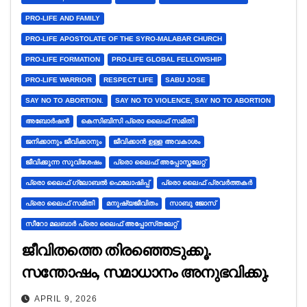
PRO-LIFE AND FAMILY
PRO-LIFE APOSTOLATE OF THE SYRO-MALABAR CHURCH
PRO-LIFE FORMATION
PRO-LIFE GLOBAL FELLOWSHIP
PRO-LIFE WARRIOR
RESPECT LIFE
SABU JOSE
SAY NO TO ABORTION.
SAY NO TO VIOLENCE, SAY NO TO ABORTION
അബോർഷൻ
കെസിബിസി പ്രൊ ലൈഫ് സമിതി
ജനിക്കാനും ജീവിക്കാനും
ജീവിക്കാൻ ഉള്ള അവകാശം
ജീവിക്കുന്ന സുവിശേഷം
പ്രൊ ലൈഫ് അപ്പോസ്തലേറ്റ്
പ്രൊ ലൈഫ് ഗ്ലോബൽ ഫെലോഷിപ്പ്
പ്രൊ ലൈഫ് പ്രവർത്തകർ
പ്രൊ ലൈഫ് സമിതി
മനുഷ്യജീവിതം
സാബു ജോസ്
സീറോ മലബാർ പ്രൊ ലൈഫ് അപ്പോസ്‌തലേറ്റ്
ജീവിതത്തെ തിരഞ്ഞെടുക്കൂ.
സന്തോഷം, സമാധാനം അനുഭവിക്കു.
APRIL 9, 2026