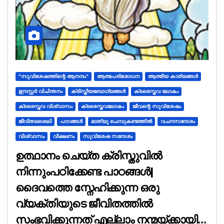
"സുവിശേഷത്തിന്റെ ആനന്ദം"
ആത്മപരിശോധന
ആത്മീയ കാര്യങ്ങൾ
ഈസ്റ്റർ വിചിന്തനം
ക്രിസ്തീയബോധ്യങ്ങൾ
ക്രൈസ്തവ ലോകം
ക്രൈസ്തവ വിശ്വാസം
ക്രൈസ്തവലോകം
ജീവന്റെ സുവിശേഷം
ജീവിതശൈലി
പാഠങ്ങൾ
മാത്യൂ ചെമ്പുകണ്ടത്തിൽ
വചനസന്ദേശം
വിശ്വാസം
വീക്ഷണം
സുവിശേഷ സന്ദേശം
ഉത്ഥാനം ചെയ്ത ക്രിസ്തുവിൽ
നിന്നുംപഠിക്കേണ്ട പാഠങ്ങൾ|
ദൈവത്തെ സ്നേഹിക്കുന്ന ഒരു
വ്യക്തിയുടെ ജീവിതത്തിൽ
സംഭവിക്കുന്നത് എല്ലാം നന്മയ്ക്കായി