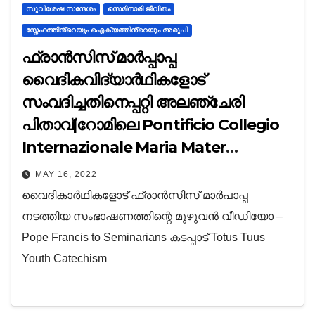
സുവിശേഷ സന്ദേശം
സെമിനാരി ജീവിതം
സ്നേഹത്തിൻ്റെയും ഐക്യത്തിൻ്റെയും അരൂപി
ഫ്രാൻസിസ് മാർപ്പാപ്പ
വൈദികവിദ്യാർഥികളോട്
സംവദിച്ചതിനെപ്പറ്റി അലഞ്ചേരി
പിതാവ്|റോമിലെ Pontificio Collegio
Internazionale Maria Mater
Ecclesiae സെമിനാരിയിൽ ഡീക്കൻ
MAY 16, 2022
പട്ടങ്ങളും മറ്റു ചെറു പട്ടങ്ങളും നൽകിയ
വൈദികാർഥികളോട് ഫ്രാൻസിസ് മാർപാപ്പ
അവസരത്തിൽ മാർ ജോർജ്
നടത്തിയ സംഭാഷണത്തിന്റെ മുഴുവൻ വീഡിയോ –
അലഞ്ചേരി പിതാവ് നടത്തിയ
Pope Francis to Seminarians കടപ്പാട് Totus Tuus
പ്രസംഗം
Youth Catechism