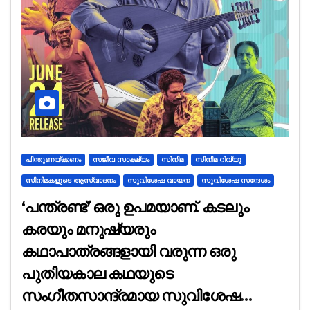
പിന്തുണയ്ക്കണം
സജീവ സാക്ഷ്യം
സിനിമ
സിനിമ റിവ്യൂ
സിനിമകളുടെ ആസ്വാദനം
സുവിശേഷ വായന
സുവിശേഷ സന്ദേശം
‘പന്ത്രണ്ട്’ ഒരു ഉപമയാണ്. കടലും
കരയും മനുഷ്യരും
കഥാപാത്രങ്ങളായി വരുന്ന ഒരു
പുതിയകാല കഥയുടെ
സംഗീതസാന്ദ്രമായ സുവിശേഷ