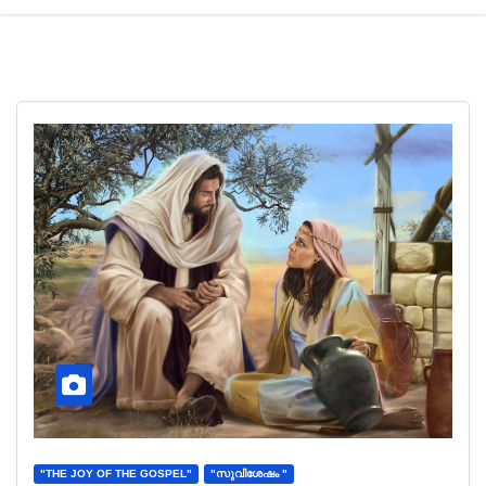
"THE JOY OF THE GOSPEL"
"സുവിശേഷം "