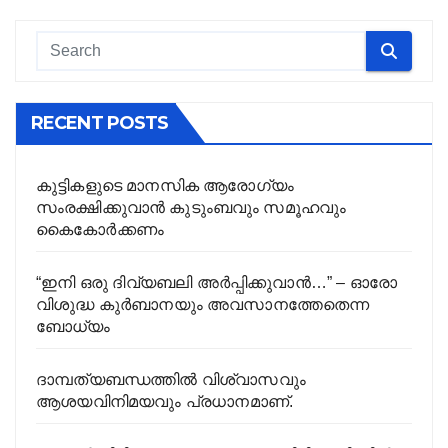
RECENT POSTS
കുട്ടികളുടെ മാനസിക ആരോഗ്യം
സംരക്ഷിക്കുവാൻ കുടുംബവും സമൂഹവും
കൈകോർക്കണം
“ഇനി ഒരു ദിവ്യബലി അർപ്പിക്കുവാൻ…” – ഓരോ
വിശുദ്ധ കുർബാനയും അവസാനത്തേതെന്ന
ബോധ്യം
ദാമ്പത്യബന്ധത്തിൽ വിശ്വാസവും
ആശയവിനിമയവും പ്രധാനമാണ്.