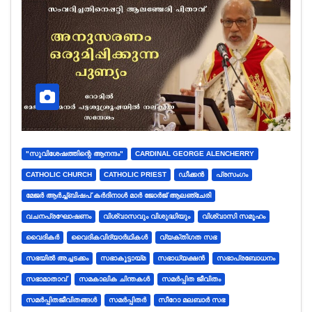
"സുവിശേഷത്തിന്റെ ആനന്ദം"
CARDINAL GEORGE ALENCHERRY
CATHOLIC CHURCH
CATHOLIC PRIEST
ഡീക്കൻ
പ്രസംഗം
മേജർ ആർച്ച്ബിഷപ് കർദിനാൾ മാർ ജോർജ് ആലഞ്ചേരി
വചനപ്രഘോഷണം
വിശ്വാസവും വിശുദ്ധിയും
വിശ്വാസി സമൂഹം
വൈദികർ
വൈദികവിദ്യാർഥികൾ
വ്യക്തിഗത സഭ
സഭയിൽ അച്ചടക്കം
സഭാകൂട്ടായ്മ
സഭാധ്യക്ഷന്‍
സഭാപ്രബോധനം
സഭാമാതാവ്
സമകാലിക ചിന്തകൾ
സമർപ്പിത ജീവിതം
സമർപ്പിതജീവിതങ്ങൾ
സമർപ്പിതർ
സീറോ മലബാര്‍ സഭ