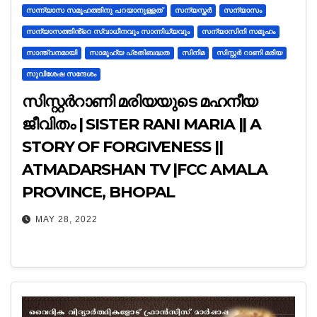
സന്ന്യാസ സമൂഹത്തിനു പറയാനുള്ളത്
സന്യസ്തർ
സന്യാസം
സന്യാസത്തിൻ്റെ സ്വാധീനവും സാന്നിധ്യവും
സന്യാസിനി സമൂഹം
സാന്ത്വനമായി
സാമൂഹ്യ പ്രതിബദ്ധത
സി​​​​​നി​​​​​മ
സിസ്റ്റര്‍ റാണി മരിയ
സുവിശേഷ സന്ദേശം
സിസ്റ്റർറാണി മരിയയുടെ മഹനീയ
ജീവിതം | SISTER RANI MARIA || A
STORY OF FORGIVENESS ||
ATMADARSHAN TV |FCC AMALA
PROVINCE, BHOPAL
MAY 28, 2022