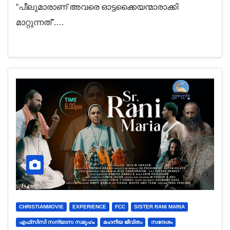
“പീലുമാരാണ് അവരെ ഓട്ടക്കൈയന്മാരാക്കി
മാറ്റുന്നത്”.…
CHRISTIANMOVIE
EXPERIENCE
FCC
SISTER RANI MARIA
എഫ്‌സിസി സന്യാസ സമൂഹം
മഹനീയ ജീവിതം
സന്ദേശം