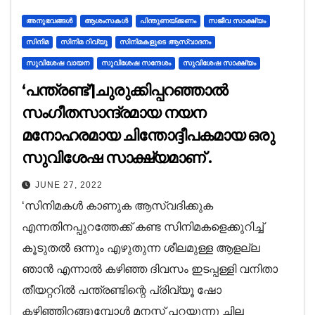
അനുഭവങ്ങള്‍
ആശംസകൾ
പിന്തുണയ്ക്കണം
സജീവ സാക്ഷ്യം
സിനിമ
സിനിമ റിവ്യൂ
സിനിമകളുടെ ആസ്വാദനം
സുവിശേഷ വായന
സുവിശേഷ സന്ദേശം
സുവിശേഷ സാക്ഷ്യം
‘പന്ത്രണ്ട്’|ചുരുക്കിപ്പറഞ്ഞാൽ
സംഗീതസാന്ദ്രമായ നയന
മനോഹരമായ ചിന്തോദ്ദീപകമായ ഒരു
സുവിശേഷ സാക്ഷ്യമാണ് .
JUNE 27, 2022
‘സിനിമകൾ കാണുക ആസ്വദിക്കുക
എന്നതിനപ്പുറത്തേക്ക് കണ്ട സിനിമകളെക്കുറിച്ച്
കൂടുതൽ ഒന്നും എഴുതുന്ന ശീലമുള്ള ആളല്ല
ഞാൻ എന്നാൽ കഴിഞ്ഞ ദിവസം ഇടപ്പള്ളി വനിതാ
തീയറ്ററിൽ പന്ത്രണ്ടിന്റെ പ്രിവ്യൂ ഷോ
കഴിഞ്ഞിറങ്ങുമ്പോൾ മനസ്സ് പറയുന്നു ചില