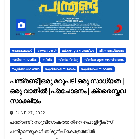
അനുഭവങ്ങള്‍
ആശംസകൾ
ക്രൈസ്തവ സാക്ഷ്യം
പിന്തുണയ്ക്കണം
സജീവ സാക്ഷ്യം
സിനിമ
സിനിമ റിവ്യൂ
സിനിമകളുടെ ആസ്വാദനം
സുവിശേഷ വായന
സുവിശേഷ സന്ദേശം
സുവിശേഷ സാക്ഷ്യം
പന്ത്രണ്ട് |ഒരു മറുപടി ഒരു സാധ്യത |
ഒരു വാതിൽ |പ്രചോദനം | ക്രൈസ്തവ
സാക്ഷ്യം
JUNE 27, 2022
പന്ത്രണ്ട് : സുവിശേഷത്തിൻറെ പൊളിറ്റിക്സ്
പതിറ്റാണ്ടുകൾക്ക് മുൻപ് കേരളത്തിൽ