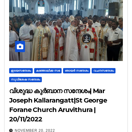
ഇടയസന്ദേശം
കത്തോലിക്ക സഭ
ഞായർ സന്ദേശം
വചനസന്ദേശം
സുവിശേഷ സന്ദേശം
വിശുദ്ധ കുർബാന സന്ദേശം| Mar
Joseph Kallarangatt|St George
Forane Church Aruvithura |
20/11/2022
NOVEMBER 20, 2022