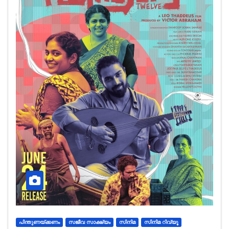
പിന്തുണയ്ക്കണം
സജീവ സാക്ഷ്യം
സിനിമ
സിനിമ റിവ്യൂ