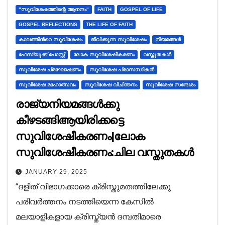
"സുവിശേഷത്തിന്റെ ആനന്ദം"
FAITH
GOSPEL OF LIFE
GOSPEL REFLECTIONS
THE LIFE OF FAITH
കാലത്തിന്‍റെ സുവിശേഷം
ജീവിക്കുന്ന സുവിശേഷം
നിയമങ്ങൾ
ഫേസ്ബുക്ക് പോസ്റ്റ്
ലോക സുവിശേഷീകരണം
വസ്തുതകൾ
സുവിശേഷ പ്രഘോഷണം
സുവിശേഷ പ്രാസ൦ഗികൻ
സുവിശേഷ മഹോത്സവം
സുവിശേഷ വിചിന്തനം
സുവിശേഷ സന്ദേശം
രാജ്യനിയമങ്ങൾക്കു
കീഴടങ്ങിആയിരിക്കട്ടെ
സുവിശേഷീകരണം|ലോക
സുവിശേഷീകരണം:ചില വസ്തുതകള്‍
JANUARY 29, 2025
“ദളിത് വിഭാഗക്കാരെ ക്രിസ്തുമതത്തിലേക്കു
പരിവര്‍ത്തനം നടത്തിയെന്ന കേസില്‍
മലയാളികളായ ക്രിസ്ത്യന്‍ ദമ്പതിമാരെ