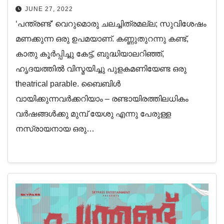
വായന! കണ്ടുതന്നെ അറിയണം
JUNE 27, 2022
അതിന്റെ ഭംഗി!
‘പന്ത്രണ്ട്’ വെറുമൊരു ചലച്ചിത്രമല്ല; സുവിശേഷം
മണക്കുന്ന ഒരു ഉപമയാണ്. കണ്ണുതുറന്നു കണ്ട്,
കാതു കൂർപ്പിച്ചു കേട്ട്, ബുദ്ധിയാലറിഞ്ഞ്,
ഹൃദയത്തിൽ വിസ്മയിച്ചു പുളകമണിയേണ്ട ഒരു
theatrical parable. ബൈബിൾ
വായിക്കുന്നവർക്കറിയാം – രണ്ടായിരത്തിലധികം
വർഷങ്ങൾക്കു മുമ്പ് യേശു എന്നു പേരുള്ള
നസ്രായനായ ഒരു…