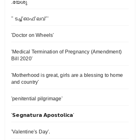
.യേശു
'' ടച്ച് ഓഫ് ലവ് ''
'Doctor on Wheels'
'Medical Termination of Pregnancy (Amendment)
Bill 2020'
'Motherhood is great, girls are a blessing to home
and country'
'penitential pilgrimage'
'𝗦𝗲𝗴𝗻𝗮𝘁𝘂𝗿𝗮 𝗔𝗽𝗼𝘀𝘁𝗼𝗹𝗶𝗰𝗮'
'Valentine's Day'.