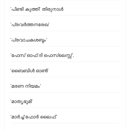
'പിണ്ടി കുത്തി' തിരുനാള്‍
'പ്രവര്‍ത്തനരേഖ'
'പ്രവാചകശബ്ദം'
'ഫേസ് ഓഫ് ദി ഫെസ്‌ലെസ്സ്'.
'ബൈബിൾ ഓൺ'
'മരണ നിയമം'
'മാതൃഭൂമി'
'മാർച്ച് ഫോർ ലൈഫ്'