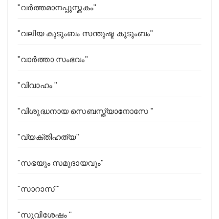
"വർത്തമാനപ്പുസ്തകം"
"വലിയ കുടുംബം സന്തുഷ്ട കുടുംബം"
"വാർത്താ സംഭവം"
"വിവാഹം "
"വിശുദ്ധനായ സെബസ്ത്യാനോസേ "
"വ്യക്തിഹത്യ"
"സഭയും സമുദായവും"
"സാറാസ് "
"സുവിശേഷം "