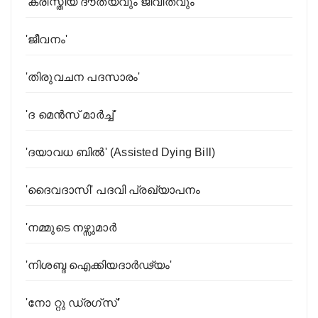
'ക്രിസ്തീയ ദൗത്യവും ജീവിതവും
'ജീവനം'
'തിരുവചന പദസാരം'
'ദ മെൻസ് മാർച്ച്'
'ദയാവധ ബിൽ' (Assisted Dying Bill)
'ദൈവദാസി' പദവി പ്രഖ്യാപനം
'നമ്മുടെ നഴ്സുമാർ
'നിശബ്ദ ഐക്കിയദാർഢ്യം'
'നോ റ്റു ഡ്രഗ്സ്’