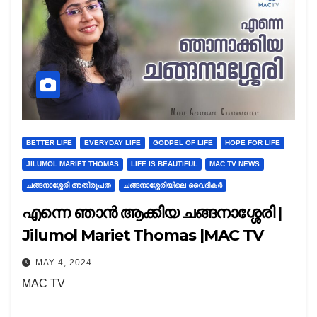
BETTER LIFE
EVERYDAY LIFE
GODPEL OF LIFE
HOPE FOR LIFE
JILUMOL MARIET THOMAS
LIFE IS BEAUTIFUL
MAC TV NEWS
ചങ്ങനാശ്ശേരി അതിരൂപത
ചങ്ങനാശ്ശേരിയിലെ വൈദികർ
എന്നെ ഞാൻ ആക്കിയ ചങ്ങനാശ്ശേരി |
Jilumol Mariet Thomas |MAC TV
MAY 4, 2024
MAC TV