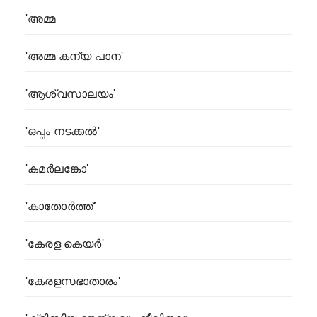
'അമ്മ
'അമ്മ കന്യ പാന'
'ആശ്വസാലയം'
'ഒപ്പം നടക്കൽ'
'കമര്‍ലങ്കോ'
'കാതോര്‍ത്ത്'
'കേരള കെയര്‍'
'കേരളസഭാതാരം'