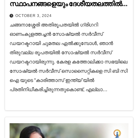
സ്ഥാപനങ്ങളെയും ദേശീയതലത്തിൽ
ശ്രദ്ധേയമായ രീതിയിൽ
OCTOBER 3, 2024
വളർത്തിക്കൊണ്ടു വന്നതും അതിന്റെ
ചങ്ങനാശ്ശേരി അതിരൂപതയിൽ ഗ്രിഗറി
വളർച്ചയിൽ കാര്യക്ഷമമായ
ഓണംകുളത്തച്ചൻ സോഷ്യൽ സർവീസ്
നേതൃത്വം നൽകിയതും ഗ്രിഗറി
ഡയറക്ടറായി ചുമതല ഏൽക്കുമ്പോൾ, ഞാൻ
അച്ചനായിരുന്നു!
തിരുവല്ല രൂപതയിൽ സോഷ്യൽ സർവീസ്
ഡയറക്ടറായിരുന്നു. കേരള കത്തോലിക്കാ സഭയിലെ
സോഷ്യൽ സർവീസ് സൊസൈറ്റികളെ സി ബി സി
ഐ യുടെ “കാരിത്താസ് ഇന്ത്യ”യിൽ
പ്രതിനിധീകരിച്ചിരുന്നതുകൊണ്ട്, എല്ലാ…