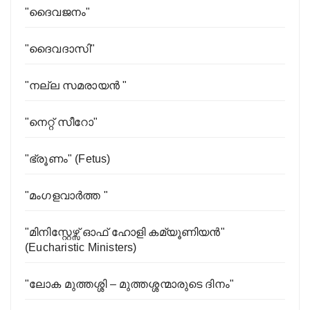
"ദൈവജനം"
"ദൈവദാസി"
"നല്ല സമരായന്‍ "
"നെറ്റ് സീറോ"
"ഭ്രൂണം" (Fetus)
"മംഗളവാർത്ത "
"മിനിസ്റ്റേഴ്സ് ഓഫ് ഹോളി കമ്യൂണിയൻ"
(Eucharistic Ministers)
"ലോക മുത്തശ്ശി – മുത്തശ്ശന്മാരുടെ ദിനം"