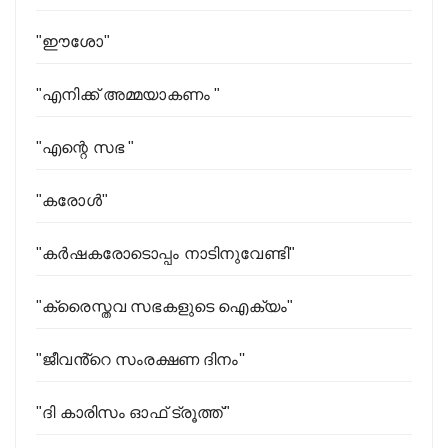
"ഈശോ"
"എനിക്ക് അമ്മയാകണം "
"എന്റെ സഭ "
"കരോൾ"
"കര്‍ഷകരോടൊപ്പം നാടിനുവേണ്ടി"
"ക്രൈസ്തവ സഭകളുടെ ഐക്യം"
"ജീവൻ്റെ സംരക്ഷണ ദിനം''
"ദി കാരിസം ഓഫ് ട്രൂത്ത്"