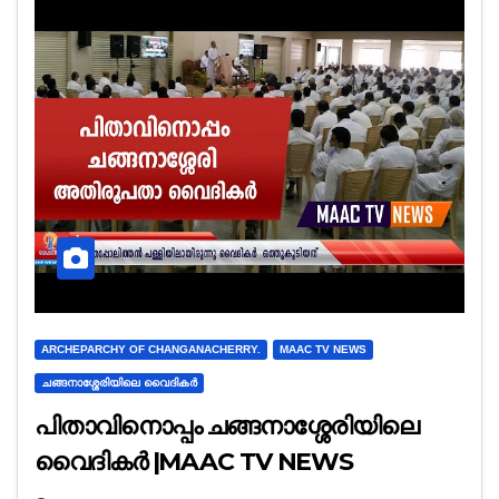
ARCHEPARCHY OF CHANGANACHERRY.
MAAC TV NEWS
ചങ്ങനാശ്ശേരിയിലെ വൈദികർ
പിതാവിനൊപ്പം ചങ്ങനാശ്ശേരിയിലെ
വൈദികർ |MAAC TV NEWS