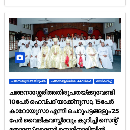
ചങ്ങനാശ്ശേരി അതിരൂപത
ചങ്ങനാശ്ശേരിയിലെ വൈദികർ
സ്വീകരിച്ചു
ചങ്ങനാശ്ശേരിഅതിരൂപതയ്ക്കുവേണ്ടി
10പേർ ഹെവ്പദ് യാക്ക്നൂസാ, 15പേർ
കാറോയൂസാ എന്നീ ചെറുപട്ടങ്ങളും 25
പേർ വൈദികവസ്ത്രവും കുറിച്ചി സെന്റ്
തോമസ് മൈനർ സെമിനാരിയിൽ