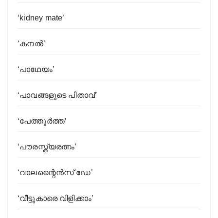
‘kidney mate’
‘കനൽ’
‘പാ​ഥേ​യം’
‘പാവങ്ങളുടെ പിതാവ്’
‘പേത്തൂര്‍ത്ത’
‘പൗരസ്ത്യരത്നം’
‘വാലന്റൈന്‍സ്‌ ഡേ’
‘വീട്ടുകാരെ വിളിക്കാം’