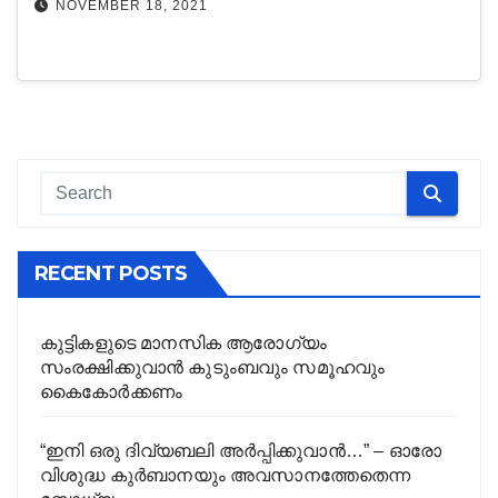
NOVEMBER 18, 2021
RECENT POSTS
കുട്ടികളുടെ മാനസിക ആരോഗ്യം
സംരക്ഷിക്കുവാൻ കുടുംബവും സമൂഹവും
കൈകോർക്കണം
“ഇനി ഒരു ദിവ്യബലി അർപ്പിക്കുവാൻ…” – ഓരോ
വിശുദ്ധ കുർബാനയും അവസാനത്തേതെന്ന