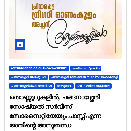
ARCHDIOCESE OF CHANGANACHERRY
കാരിത്താസ് ഇന്ത്യ
ചങ്ങനാശ്ശേരി അതിരൂപത
ചങ്ങനാശ്ശേരി സോഷ്യൽ സർവീസ് സോസൈറ്റി
ചങ്ങനാശ്ശേരിയിലെ വൈദികർ
നേതൃത്വം
ഫാ. വർഗീസ് വള്ളിക്കാട്ട്
തൊണ്ണൂറുകളിൽ, ചങ്ങനാശ്ശേരി
സോഷ്യൽ സർവീസ്
സോസൈറ്റിയേയും ചാസ്സ് എന്ന
അതിന്റെ അനുബന്ധ