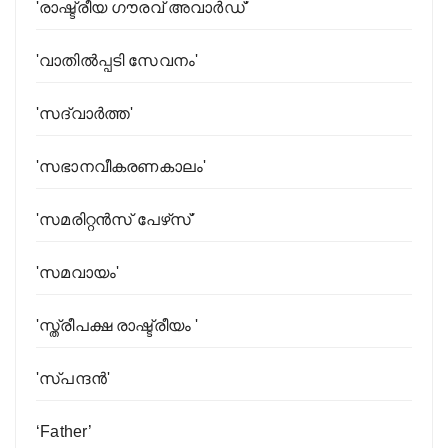
'രാഷ്ട്രീയ ഗൗരവ് അവാര്‍ഡ്'
'വാതിൽപ്പടി സേവനം'
'സദ്‌വാര്‍ത്ത'
'സഭാനവീകരണകാലം'
'സമരിറ്റൻസ് പേഴ്‌സ്'
'സമവായം'
'സ്ത്രീപക്ഷ രാഷ്ട്രീയം '
'സ്പന്ദൻ'
‘Father’