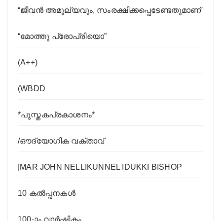
“ജീവന്‍ അമൂല്യവും, സംരക്ഷിക്കപ്പെടേണ്ടതുമാണ്
“മോത്തു പ്രോപ്രിയൊ”
(A++)
(WBDD
*പുസ്തകപ്രകാശനം*
/ഔദ്യോഗിക വക്താവ്
|MAR JOHN NELLIKUNNEL IDUKKI BISHOP
10 കൽപ്പനകൾ
100-ാം വാര്‍ഷികം