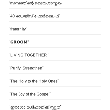
‘സമ്പത്തിന്റെ ദൈവശാസ്ത്രം’
"40 ഡെയ്സ് ഫോര്‍ലൈഫ്"
"fraternity"
"𝗚𝗥𝗢𝗢𝗠”
"LIVING TOGETHER "
"Purify, Strengthen"
"The Holy to the Holy Ones"
"The Joy of the Gospel"
"ഈശോ മശിഹായ്ക്ക് സ്തുതി"